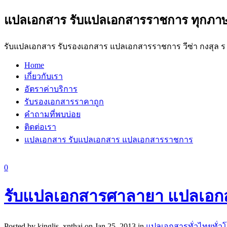
แปลเอกสาร รับแปลเอกสารราชการ ทุกภาษ
รับแปลเอกสาร รับรองเอกสาร แปลเอกสารราชการ วีซ่า กงสุล ร
Home
เกี่ยวกับเรา
อัตราค่าบริการ
รับรองเอกสารราคาถูก
คำถามที่พบบ่อย
ติดต่อเรา
แปลเอกสาร รับแปลเอกสาร แปลเอกสารราชการ
0
รับแปลเอกสารศาลายา แปลเอกสา
Posted by kinglis_xnthai on Jan 25, 2013 in
แปลเอกสารทั่วไทยทั่ว