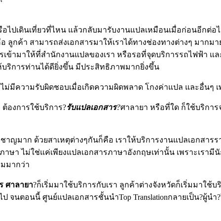
หรือไปเดินเที่ยวที่ไหน แล้วกลับมารับงานแปลเหมือนเมื่อก่อนอีกต่อไ
iceคือ ลูกค้า สามารถส่งเอกสารมาให้เราได้ทางช่องทางต่างๆ มาก
รเข้ามาให้ที่สำนักงานแปลของเรา หรือรอที่จุดบริการรถไฟฟ้า แล
ริการท่านได้ดียิ่งขึ้น มีประสิทธิภาพมากยิ่งขึ้น
ไม่มีความรับผิดชอบเมื่อเกิดความผิดพลาด โกงค่าแปล และอื่นๆ เพ
ะ ต้องการใช้บริการ?
รับแปลเอกสาร
?
ศาลายา หรือที่ใด ก็ใช้บริกา
ี่ยวชาญมาก ด้วยสาเหตุต่างๆกันก็คือ เราให้บริการงานแปลเอกส
าษา ไม่ใช่แค่เพียงแปลเอกสารภาษาอังกฤษเท่านั้น เพราะเรามีน
ุมมากว่า
ร ศาลายา
?ก็เริ่มมาใช้บริการกับเรา ลูกค้าต่างจังหวัดก็เริ่มมาใช้บ
ไป จนตอนนี้ ศูนย์แปลเอกสารชั้นนำTop Translationกลายเป็น?ผู