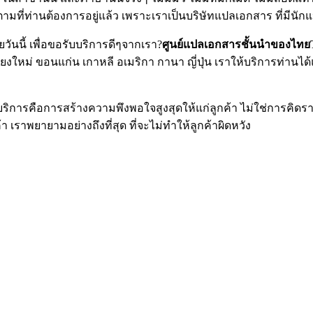
ามที่ท่านต้องการอยู่แล้ว เพราะเราเป็นบริษัทแปลเอกสาร ที่มีนักแ
ันนี้ เพื่อขอรับบริการดีๆจากเรา?
ศูนย์แปลเอกสารชั้นนำของไทยT
ม่ ขอนแก่น เกาหลี อเมริกา กานา ญี่ปุ่น เราให้บริการท่านได้แน่
 การบริการคือการสร้างความพึงพอใจสูงสุดให้แก่ลูกค้า ไม่ใช่การคิ
้า เราพยายามอย่างถึงที่สุด ที่จะไม่ทำให้ลูกค้าผิดหวัง