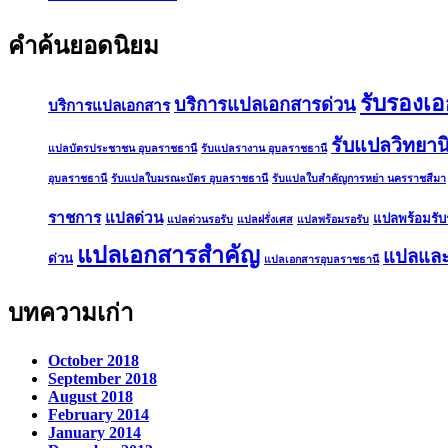
คำค้นยอดนิยม
รับรองเ
บริการแปลเอกสารด่วน
บริการแปลเอกสาร
รับแปลวิทยาน
แปลบัตรประชาชน อุบลราชธานี
รับแปลรางาน อุบลราชธานี
อุบลราชธานี
รับแปลใบมรณะบัตร อุบลราชธานี
รับแปลใบสำคัญการหย่า นครราชสีมา
ราชการ
แปลด่วน
แปลพร้อมรับ
แปลด่วนรอรับ
แปลฝรั่งเศส
แปลพร้อมรอรับ
แปลเอกสารสำคัญ
แปลและ
ด่วน
แปลเอกสารอุบลราชธานี
บทความเก่า
October 2018
September 2018
August 2018
February 2014
January 2014