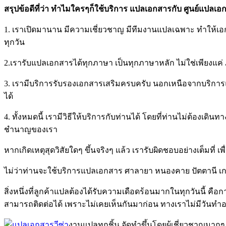
สรุปข้อดีที่ว่า ทำไมใครๆก็ใช้บริการ แปลเอกสารกับ ศูนย์แปลเอ
1. เราเปิดมานาน มีความเชี่ยวชาญ มีทีมงานแปลเฉพาะ ทำให้เอ
ทุกวัน
2.เรารับแปลเอกสารได้ทุกภาษา เป็นทุกภาษาหลัก ไม่ใช่เพียงแค่
3. เรามีบริการรับรองเอกสารเสริมครบครับ นอกเหนือจากบริกา
ได้
4. ทั้งหมดนี้ เรามีวิธีให้บริการกับท่านได้ โดยที่ท่านไม่ต้อง
ชำนาญของเรา
หากเกิดเหตุสุดวิสัยใดๆ ขึ้นจริงๆ แล้ว เรารับผิดชอบอย่างเต็มที่ เพ
ไม่ว่าท่านจะใช้บริการแปลเอกสาร ศาลายา หนองคาย ปัตตานี เกาห
สิ่งหนึ่งที่ลูกค้าแปลต้องได้รับความเดือดร้อนมากในทุกวันนี้ คื
สามารถติดต่อได้ เพราะไม่เคยเห็นกันมาก่อน ทางเราไม่มีวันทำอย
งานแปลทุกชิ้น จัดทำขึ้นโดยผู้เชี่ยวชาญมากๆ 