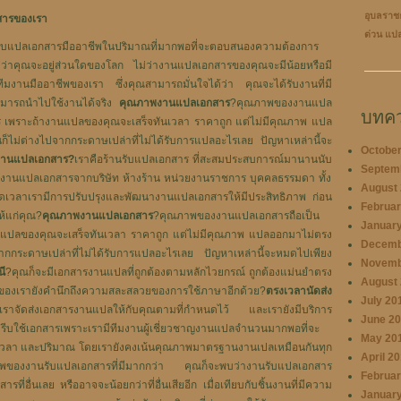
อุบลราช
สารของเรา
ด่วน
แป
รับแปลเอกสารมืออาชีพในปริมาณที่มากพอที่จะตอบสนองความต้องการ
าคุณจะอยู่ส่วนใดของโลก ไม่ว่างานแปลเอกสารของคุณจะมีน้อยหรือมี
ีมงานมืออาชีพของเรา ซึ่งคุณสามารถมั่นใจได้ว่า คุณจะได้รับงานที่มี
สามารถนำไปใช้งานได้จริง
คุณภาพงานแปลเอกสาร
?คุณภาพของงานแปล
บทคว
 เพราะถ้างานแปลของคุณจะเสร็จทันเวลา ราคาถูก แต่ไม่มีคุณภาพ แปล
ก็ไม่ต่างไปจากกระดาษเปล่าที่ไม่ได้รับการแปลอะไรเลย ปัญหาเหล่านี้จะ
October
งานแปลเอกสาร?
เราคือร้านรับแปลเอกสาร ที่สะสมประสบการณ์มานานนับ
Septem
ในงานแปลเอกสารจากบริษัท ห้างร้าน หน่วยงานราชการ บุคคลธรรมดา ทั้ง
August
วลาเรามีการปรับปรุงและพัฒนางานแปลเอกสารให้มีประสิทธิภาพ ก่อน
Februar
ห้แก่คุณ?
คุณภาพงานแปลเอกสาร
?คุณภาพของงานแปลเอกสารถือเป็น
January
แปลของคุณจะเสร็จทันเวลา ราคาถูก แต่ไม่มีคุณภาพ แปลออกมาไม่ตรง
Decemb
จากกระดาษเปล่าที่ไม่ได้รับการแปลอะไรเลย ปัญหาเหล่านี้จะหมดไปเพียง
Novemb
นี
?คุณก็จะมีเอกสารงานแปลที่ถูกต้องตามหลักไวยกรณ์ ถูกต้องแม่นยำตรง
August
องเรายังคำนึกถึงความสละสลวยของการใช้ภาษาอีกด้วย?
ตรงเวลานัดส่ง
July 20
ราจัดส่งเอกสารงานแปลให้กับคุณตามที่กำหนดไว้ และเรายังมีบริการ
June 2
องรีบใช้เอกสารเพราะเรามีทีมงานผู้เชี่ยวชาญงานแปลจำนวนมากพอที่จะ
May 20
องเวลา และปริมาณ โดยเรายังคงเน้นคุณภาพมาตรฐานงานเปลเหมือนกันทุก
April 2
ณภาพของงานรับแปลเอกสารที่มีมากกว่า คุณก็จะพบว่างานรับแปลเอกสาร
Februar
รที่อื่นเลย หรืออาจจะน้อยกว่าที่อื่นเสียอีก เมื่อเทียบกับชิ้นงานที่มีความ
January