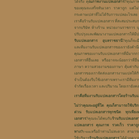
ได้จริง คุ
ณภาพงานแปลเอกสาร
?คุณภาพ
ของคุณจะเสร็จทันเวลา ราคาถูก แต่ไม่
กระดาษเปล่าที่ไม่ได้รับการแปลอะไรเลย 
เราคือร้านรับแปลเอกสาร ที่สะสมประสบ
จากบริษัท ห้างร้าน หน่วยงานราชการ
ปรับปรุงและพัฒนางานแปลเอกสารให้มีประ
รับแปลเอกสาร อุบลราชธานี
?คุณก็จะม
และทีมงานรับแปลเอกสารของเรายังคำน
คุณภาพของงานรับแปลเอกสารที่มีมากกว่
เอกสารที่อื่นเลย หรืออาจจะน้อยกว่าที่อื่
ภาษา ความสวยงามของภาษา คุ้มค่ากับค่
เอกสารของเราจัดส่งเอกสารงานแปลให้กั
จำเป็นต้องรีบใช้เอกสารเพราะเรามีทีมง
จำกัดเรื่องเวลา และปริมาณ โดยเรายัง
เราคือทีมงานรับแปลเอกสารโดยร้านรับ
ไม่ว่าคุณจะอยู่ที่ใด คุณก็สามารถใช้บ
ด่วน รับแปลเอกสารทุกชนิด ทุกเพียงค
เอกสาร
?คุณจะได้พบกับ
ร้านรับแปลเอกส
แปลเอกสาร คุณภาพ รวดเร็ว ราคาถู
ทาง?
e-mailหรือถ้าท่านไม่สะดวก สามาร
ใช้บริหาร
ร้านรับแปลเอกสาร
ได้ด้วยควา