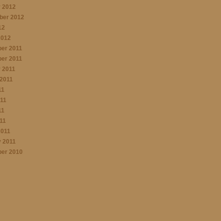
 2012
ber 2012
12
2012
er 2011
er 2011
 2011
2011
11
11
11
011
2011
 2011
er 2010