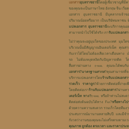
เอกสาร
อุบลราชธานี
โดยผู้เชี่ยวชาญที่มี
ของคุณจะเป็นภาษาไทย อังกฤษ จีน เวียดน
เอกสาร อุบลราชธานี มีบุคลากรเจ้าขอ
ปริมาณน้อยหรือมาก เป็นบริษัทมหาชน ห
แปลเอกสาร อุบลราชธานี
จะบริการคุณอย
สามารถนำไปใช้ได้จริง เรา
รับแปลเอกสา
ไม่ว่าคุณจะอยู่มุมใดของประเทศ มุมใด
บริเวณนั้นมีสัญญาณอินเตอร์เน็ท คุณสา
กับเราได้โดยไม่ต้องเสียเวลาเดือนทาง เส
รถ ไม่ต้องหงุดหงิดกับปัญหารถติด โด
สื่อสารผ่านทาง e-mail คุณจะได้พบกับ
เอกสาร?
มาตรฐานสากล
?คุณสามารถที่จะ
บริการแปลเอกสารโดย
ร้านรับแปลเอกส
รวดเร็ว ราคาถูก
?ด้วยการติดต่อที่ง่ายเพ
โดยติดต่อเรา
ร้านรับแปลเอกสาร
?ผ่านทา
เตอร์เน็ท ทาง?
e-mail หรือถ้าท่านไม่สะ
ติดต่อส่งต้นฉบับได้ทาง Fax?
หรือทางไปร
ด้วยความความสะดวก รวมเร็วโดยทีมงาน
ประสบการณ์มานานหลายสิบปี และมีจำนวน
กังวลว่างานของคุณจะไม่เสร็จตรงตามเว
คุณภาพ ถูกต้อง ตรงเวลา และราคาประห