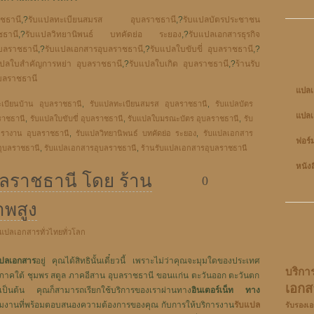
ชธานี
,?
รับแปลทะเบียนสมรส อุบลราชธานี
,?
รับแปลบัตรประชาชน
ธานี
,?
รับแปลวิทยานิพนธ์ บทคัดย่อ ระยอง
,?
รับแปลเอกสารธุรกิจ
บลราชธานี
,?
รับแปลเอกสารอุบลราชธานี
,?
รับแปลใบขับขี่ อุบลราชธานี
,?
แปลใบสำคัญการหย่า อุบลราชธานี
,?
รับแปลใบเกิด อุบลราชธานี
,?
ร้านรับ
บลราชธานี
แปลเ
เบียนบ้าน อุบลราชธานี
,
รับแปลทะเบียนสมรส อุบลราชธานี
,
รับแปลบัตร
แปลเ
ราชธานี
,
รับแปลใบขับขี่ อุบลราชธานี
,
รับแปลใบมรณะบัตร อุบลราชธานี
,
รับ
ลรางาน อุบลราชธานี
,
รับแปลวิทยานิพนธ์ บทคัดย่อ ระยอง
,
รับแปลเอกสาร
ฟอร์
ุบลราชธานี
,
รับแปลเอกสารอุบลราชธานี
,
ร้านรับแปลเอกสารอุบลราชธานี
หนัง
ลราชธานี โดย ร้าน
0
พสูง
แปลเอกสารทั่วไทยทั่วโลก
ปลเอกสาร
อยู่ คุณได้สิทธินั้นเดี๋ยวนี้ เพราะไม่ว่าคุณจะมุมใดของประเทศ
บริกา
 ภาคใต้ ชุมพร สตูล ภาคอีสาน อุบลราชธานี ขอนแก่น ตะวันออก ตะวันตก
เอกส
นต้น คุณก็สามารถเรียกใช้บริการของเราผ่านทาง
อินเตอร์เน็ท ทาง
ีมงานที่พร้อมตอบสนองความต้องการของคุณ กับการให้บริการงาน
รับแปล
รับรองเ