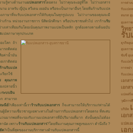
ความรู้ทางด้านงาน
แปลเอกสาร
โดยตรง ไม่ว่าคุณจะอยู่ที่ใด ไม่ว่าเอกสาร
การต่าง
าม อาหรับ ญี่ปุ่น สวีเดน เยอมัน หรือจะเป็นภาษาอื่นๆ โดยทีมร้านรับแปล
รับแปลท
งภาษาที่จะรับแปลเอกสารให้กับคุณในทุกรูปแบบ ไม่ว่างานของคุณจะมี
สมรส อุ
้างร้าน หน่วยงานราชการ นิสิตนักศึกษา หรือประชาชนทั่วไป เราร้าน
รับ
อุบลราช
่างเท่าเทียมกันโดยเน้นคุณภาพงานแปลเป็นหลัก ถูกต้องตรงตามต้นฉบับ
วิทย
รั
ร
แปลภาษาทุกประเภท
ของโลก ถ้า
ธุรกิจอุ
มารถติดต่อ
อุบลราช
ียค่าน้ำมัน
ขับขี่ อุ
ยเราติดต่อ
รับแปลใ
ร้านรับแปล
การหย่า
เรียกใช้
รับแปลเ
าร คุณภาพ
เอกสาร
ียงปลายนิ้ว
เอกส
ง
ระบบอิน
แปลฝรั่ง
ดวก สามารถ
วุฒิการศ
ษณีย์
?เพียงเท่านี้เรา
ร้านรับแปลเอกสาร
ก็จะสามารถให้บริการแก่ท่านได้
บริษัท
ผู้มีความเชี่ยวชาญเฉพาะทางในด้านการรับแปลเอกสารโดยตรง ที่สะสบ
เอกส
มากพอที่จะรองรับงานแปลเอกสารที่มีปริมาณที่มาก ดังนั้นคุณไม่ต้อง
แปลเอ
ลานัด เพราะ
ร้านรับแปลเอกสาร
?โดยทีมงานคุณภาพสูงของเรา คำนึงถึง ?
เอก
ยัด
?เป็นที่สุดของงานบริการทางด้านรับแปลเอกสารนี้