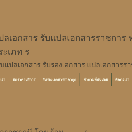
ปลเอกสาร รับแปลเอกสารราชการ ท
ระเภท ร
ับแปลเอกสาร รับรองเอกสาร แปลเอกสารราชก
บเรา
อัตราค่าบริการ
รับรองเอกสารราคาถูก
คำถามที่พบบ่อย
ติดต่อเรา