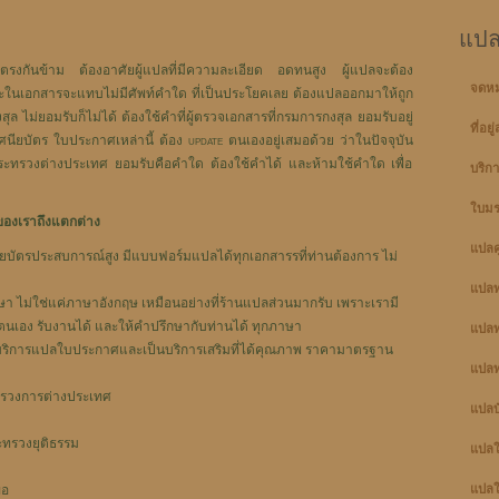
แปล
นตรงกันข้าม ต้องอาศัยผู้แปลที่มีความละเอียด อดทนสูง ผู้แปลจะต้อง
จดห
ะในเอกสารจะแทบไม่มีศัพท์คำใด ที่เป็นประโยคเลย ต้องแปลออกมาให้ถูก
ุล ไม่ยอมรับก็ไม่ได้ ต้องใช้คำที่ผู้ตรวจเอกสารที่กรมการกงสุล ยอมรับอยู่
ที่อย
ศนียบัตร ใบประกาศเหล่านี้ ต้อง update ตนเองอยู่เสมอด้วย ว่าในปัจจุบัน
 กระทรวงต่างประเทศ ยอมรับคือคำใด ต้องใช้คำได้ และห้ามใช้คำใด เพื่อ
บริก
ใบมร
องเราถึงแตกต่าง
แปลคู
ัตรประสบการณ์สูง มีแบบฟอร์มแปลได้ทุกเอกสารรที่ท่านต้องการ ไม่
แปลท
ไม่ใช่แค่ภาษาอังกฤษ เหมือนอย่างที่ร้านแปลส่วนมากรับ เพราะเรามี
ตนเอง รับงานได้ และให้คำปรึกษากับท่านได้ ทุกภาษา
แปลท
ยงบริการแปลใบประกาศและเป็นบริการเสริมที่ได้คุณภาพ ราคามาตรฐาน
แปลท
ทรวงการต่างประเทศ
แปลบ
ะทรวงยุติธรรม
แปลใบ
ขอ
แปลใบ