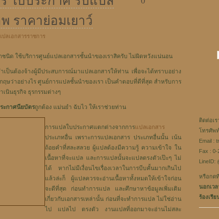
ร ใบประกาศ รับแปล
0
พ ราคาย่อมเยาว์
แปลเอกสารราชการ
นิด ใช้บริการศูนย์แปลเอกสารชั้นนำของเราสิครับ ไม่ผิดหวังแน่นอน
ำเป็นต้องจ้างผู้มีประสบการณ์มาแปลเอกสารให้ท่าน เพื่อจะได้ทราบอย่าง
ษว่าอย่างไร ศูนย์การแปลชั้นนำของเรา เป็นคำตอบที่ดีที่สุด สำหรับการ
ำเนินธุรกิจ ธุรกรรมต่างๆ
ระกาศนียบัตร
ถูกต้อง แม่นยำ ฉับไว ให้เราช่วยท่าน
ติดต่อเร
การแปลใบประกาศแตกต่างจากการ
แปลเอกสาร
โทรศัพท
ประเภทอื่น เพราะการแปลเอกสาร ประเภทอื่นนั้น เน้น
Email : 
ถ้อยคำที่สละสลวย ผู้แปลต้องมีความรู้ ความเข้าใจ ใน
Fax : 0
เนื้อหาที่จะแปล และการแปลนั้นจะแปลตรงตัวเป๊ะๆ ไม่
LineID: 
ได้ หากไม่มีเงื่อนไขเรื่องเวลาในการบีบคั้นมากเกินไป
หรือกดที่
แล้วล่ะก็ ผู้แปลควรจะอ่านเนื้อหาทั้งหมดให้เข้าใจก่อน
นอกเวลา
จะดีที่สุด ก่อนทำการแปล และศึกษาหาข้อมูลเพิ่มเติม
ร้องเรีย
เกี่ยวกับเอกสารเหล่านั้น ก่อนที่จะทำการแปล ไม่ใช่อ่าน
ไป แปลไป ตรงตัว งานแปลที่ออกมาจะอ่านไม่สละ