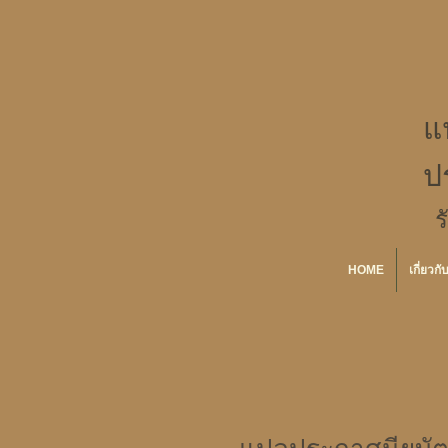
แ
ป
ร
HOME
เกี่ยวกั