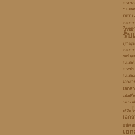
การต่าง
รับแปลท
สมรส อุ
อุบลราช
วิทย
รั
ธุรกิจอุ
อุบลราช
ขับขี่ อุ
รับแปลใ
การหย่า
รับแปลเ
เอกสาร
เอกส
แปลฝรั่ง
วุฒิการศ
บริษัท
เอกส
แปลเอ
เอก