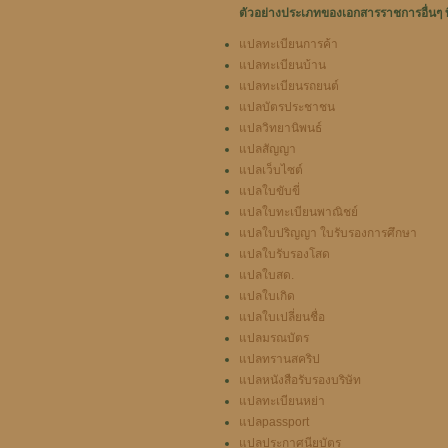
ตัวอย่างประเภทของเอกสารราชการอื่นๆ ที
แปลทะเบียนการค้า
แปลทะเบียนบ้าน
แปลทะเบียนรถยนต์
แปลบัตรประชาชน
แปลวิทยานิพนธ์
แปลสัญญา
แปลเว็บไซต์
แปลใบขับขี่
แปลใบทะเบียนพาณิชย์
แปลใบปริญญา ใบรับรองการศึกษา
แปลใบรับรองโสด
แปลใบสด.
แปลใบเกิด
แปลใบเปลี่ยนชื่อ
แปลมรณบัตร
แปลทรานสคริป
แปลหนังสือรับรองบริษัท
แปลทะเบียนหย่า
แปลpassport
แปลประกาศนียบัตร