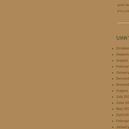
อุบลราช
ด่วน
แป
บทคว
October
Septem
August
Februar
January
Decemb
Novemb
August
July 20
June 2
May 20
April 2
Februar
January