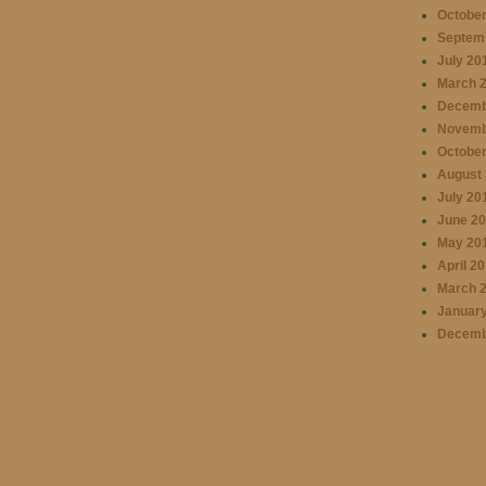
October
Septem
July 20
March 
Decemb
Novemb
October
August 
July 20
June 20
May 20
April 2
March 
January
Decemb