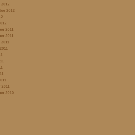
 2012
ber 2012
12
2012
er 2011
er 2011
 2011
2011
11
11
11
011
2011
 2011
er 2010