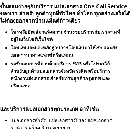
ขั้นตอนง่ายๆกับบริการ แปลเอกสาร One Call Service
ของเรา สำหรับลูกค้าทุกที่ทั่วไทย ทั่วโลก ทุกอย่างเสร็จได้
ไม่ต้องออกจากบ้านแม้แต่ก้าวเดียว
โทรหรืออีเมล์มาแจ้งความจำนงขอบริการกับเรา ตามที่
อยู่ในเว็บไซต์เว็บไซต์
โอนเงินและแจ้งหลักฐานการโอนเงินมาให้เรา และส่ง
เอกสารมาทางแฟกซ์หรือแสกน
รอรับเอกสารที่บ้านด้วยบริการ EMS หรือไปรษณีย์
สำหรับลูกค้าแปลเอกสารจังหวัด รังสิต หรือบริการ
พนักงานส่งเอกสาร สำหรับท่านลูกค้ากรุงเทพ และ
ปริมณฑล
และบริการแปลเอกสารทุกประเภท อาทิเช่น
แปลเอกสารสำคัญ แปลเอกสารรับรอง แปลเอกสาร
ราชการ พร้อม รับรองเอกสาร