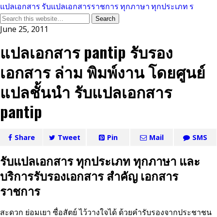
แปลเอกสาร รับแปลเอกสารราชการ ทุกภาษา ทุกประเภท ร
June 25, 2011
แปลเอกสาร pantip รับรอง
เอกสาร ล่าม พิมพ์งาน โดยศูนย์
แปลชั้นนำ รับแปลเอกสาร
pantip
Share
Tweet
Pin
Mail
SMS
รับแปลเอกสาร ทุกประเภท ทุกภาษา และ
บริการรับรองเอกสาร สำคัญ เอกสาร
ราชการ
สะดวก ย่อมเยา ซื่อสัตย์ ไว้วางใจได้ ด้วยคำรับรองจากประชาชน