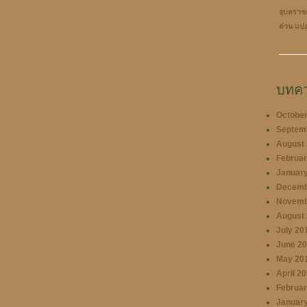
อุบลราช
ด่วน
แป
บทคว
October
Septem
August
Februar
January
Decemb
Novemb
August
July 20
June 2
May 20
April 2
Februar
January