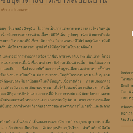
ื่อบุตรต่างชาติเข้าทะเบียนบ้าน
n
บริการแปลเอกสาร
|
บ่อยๆ ในยุคสมัยปัจจุบัน ไม่ว่าจะเป็นการแต่งงานระหว่างสาวไทยกับหนุ่ม
ื่องด้วยการแต่งงานข้ามเชื้อชาติมีให้เห็นอยู่บ่อยๆ เนื่องด้วยการติดต่อ
บเจอกันของคนที่มีเชื้อชาติต่างกัน ?ต่างศาสนามีให้เห็นอยู่เนืองๆ เมื่อมี
 เพื่อให้ครอบครัวสมบูรณ์ เพื่อให้มีลูกไว้เป็นโซ่ทองคล้องใจ
ิ และต้องมีการทำเอกสารเรื่อง นำชื่อบุตรต่างชาติเข้าทะเบียนบ้าน ก็ต้อง
รแปลเอกสารเพื่อนำชื่อบุตรต่างชาติเข้าทะเบียนบ้านนั้น ต้องใช้เอกสาร
รดาและบิดา ซึ่งส่วนมากก็เป็นเอกสารพื้นฐานเพื่อแสดงตัวตนของทั้งบิดา
ติดต่อเร
่ยวข้องก็เช่น ทะเบียนบ้าน บัตรประชาชน ใบสูจิบัตรของบุตร และอื่นๆ ตาม
โทรศัพท
ที่ต้องแปลจะมีมากน้อยแค่ไหนก็ขึ้นอยู่กับเชื้อชาติด้วย การแปลเอกสาร
Email : 
ยงแต่ต้องมีความละเอียดรอบครอบ เพื่อให้ไม่ต้องเป็นการเสียเวลา ดังนั้น
Fax : 0
ลจะดีที่สุด บริษัทรับแปลเอกสารที่มีประสบการณ์และมีนักแปลหลากหลาย
LineID: 
าศัยประสบการณ์เพราะการแปลเอกสารนั้นมีรูปแบบ หากเราสามารถเลือก
ำให้ขั้นตอนการทำงานเกี่ยวกับเอกสารของทางราชการนั้นง่ายขึ้นและสะดวก
หรือกดที่
นอกเวลา
ร้องเรีย
เบียนบ้าน เป็นเรื่องจำเป็นของการแสดงถึงการดำรงอยู่ของบุตร เพราะเมื่อ
กสารเกี่ยวกับทะเบียนบ้าน ดังนั้นบุตรที่จะอยู่ในไทย จำเป็นต้องมีชื่อใน