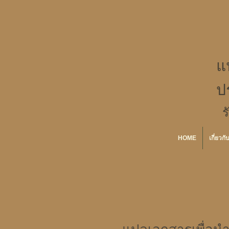
แ
ป
ร
HOME
เกี่ยวกั