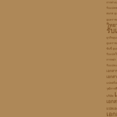
การต่าง
รับแปลท
สมรส อุ
อุบลราช
วิทย
รั
ธุรกิจอุ
อุบลราช
ขับขี่ อุ
รับแปลใ
การหย่า
รับแปลเ
เอกสาร
เอกส
แปลฝรั่ง
วุฒิการศ
บริษัท
เอกส
แปลเอ
เอก