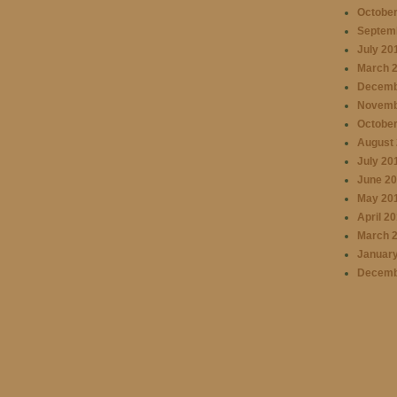
October
Septem
July 20
March 
Decemb
Novemb
October
August 
July 20
June 20
May 20
April 2
March 
January
Decemb