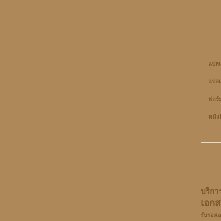
แปลเ
แปลเ
ฟอร์
หนัง
บริกา
เอกส
รับรองเ