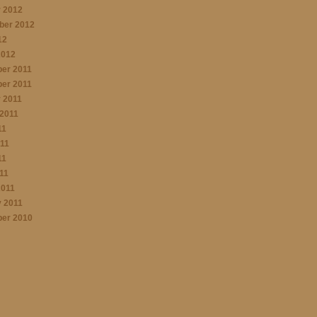
 2012
ber 2012
12
2012
er 2011
er 2011
 2011
2011
11
11
11
011
2011
 2011
er 2010